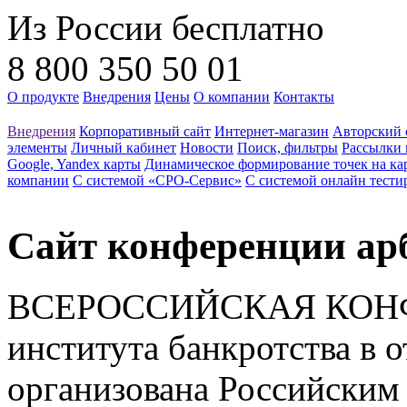
Из России бесплатно
8 800 350 50 01
О продукте
Внедрения
Цены
О компании
Контакты
Внедрения
Корпоративный сайт
Интернет-магазин
Авторский 
элементы
Личный кабинет
Новости
Поиск, фильтры
Рассылки 
Google, Yandex карты
Динамическое формирование точек на ка
компании
С системой «СРО-Сервис»
С системой онлайн тести
Сайт конференции а
ВСЕРОССИЙСКАЯ КОНФ
института банкротства в 
организована Российски