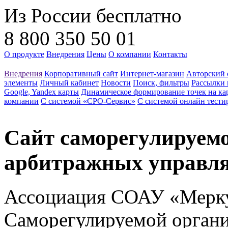
Из России бесплатно
8 800 350 50 01
О продукте
Внедрения
Цены
О компании
Контакты
Внедрения
Корпоративный сайт
Интернет-магазин
Авторский 
элементы
Личный кабинет
Новости
Поиск, фильтры
Рассылки 
Google, Yandex карты
Динамическое формирование точек на ка
компании
С системой «СРО-Сервис»
С системой онлайн тести
Cайт cаморегулируем
арбитражных управл
Ассоциация СОАУ «Мерку
Саморегулируемой орган