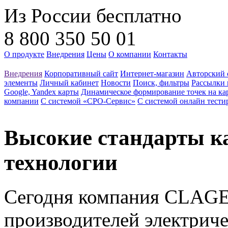
Из России бесплатно
8 800 350 50 01
О продукте
Внедрения
Цены
О компании
Контакты
Внедрения
Корпоративный сайт
Интернет-магазин
Авторский 
элементы
Личный кабинет
Новости
Поиск, фильтры
Рассылки 
Google, Yandex карты
Динамическое формирование точек на ка
компании
С системой «СРО-Сервис»
С системой онлайн тести
Высокие стандарты к
технологии
Сегодня компания CLAGE 
производителей электрич