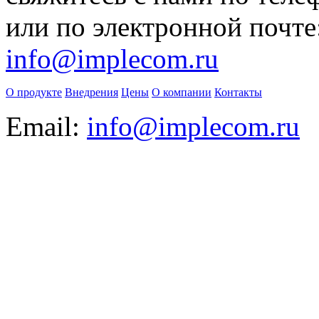
или по электронной почте
info@implecom.ru
О продукте
Внедрения
Цены
О компании
Контакты
Email:
info@implecom.ru
Информация на сайте
www.business-cms.ru
не является публичной
офертой